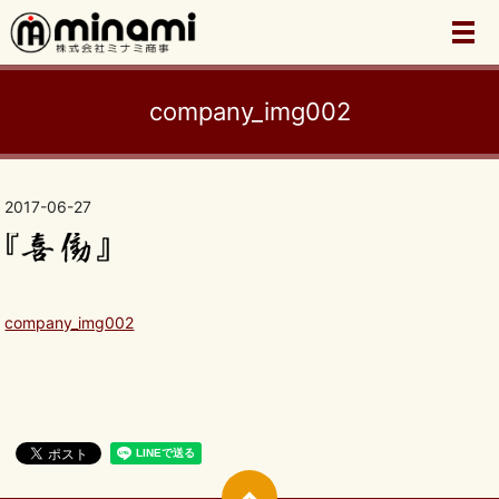
メ
company_img002
2017-06-27
company_img002